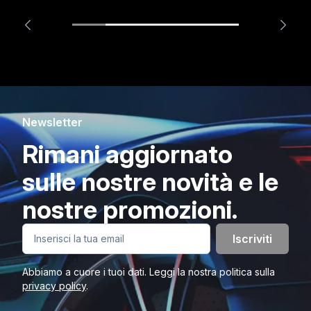
Newsletter
Rimani aggiornato
sulle nostre novità e le
nostre promozioni.
Iscriviti
Abbiamo a cuore i tuoi dati. Leggi la nostra politica sulla
privacy policy
.